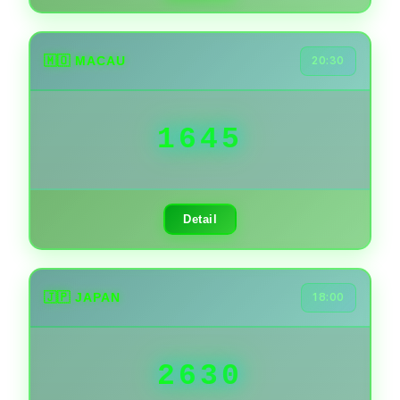
🇲🇴 MACAU
20:30
1645
Detail
🇯🇵 JAPAN
18:00
2630