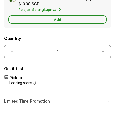
$10.00 SGD
App
Pelajari Selengkapnya
Car
Add
Quantity
Decrease
Incr
quantity
quant
for
for
Get it fast
BERSAMA4D
BER
#
#
Pickup
Gabung
Gabu
Loading store
Akun
Akun
VVIP
VVIP
Sekarang,
Seka
Limited Time Promotion
Akses
Akse
Lengkap
Leng
Game
Gam