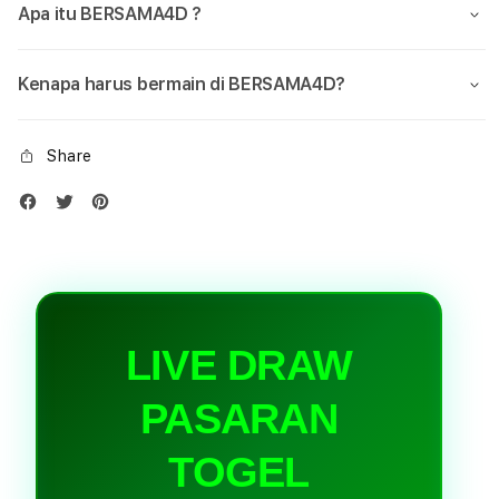
Apa itu BERSAMA4D ?
Slot
Slot
Favorit
Favor
Kenapa harus bermain di BERSAMA4D?
Share
LIVE DRAW
PASARAN
TOGEL