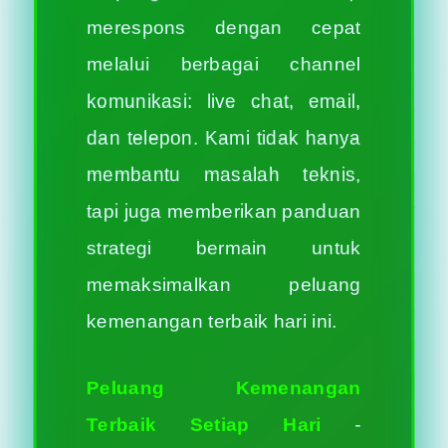
merespons dengan cepat
melalui berbagai channel
komunikasi: live chat, email,
dan telepon. Kami tidak hanya
membantu masalah teknis,
tapi juga memberikan panduan
strategi bermain untuk
memaksimalkan peluang
kemenangan terbaik hari ini.
Peluang Kemenangan
Terbaik Setiap Hari
-