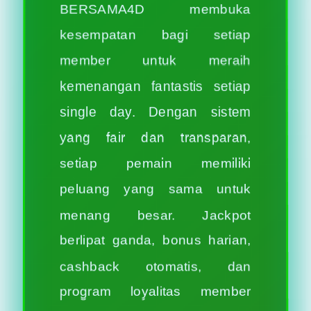
BERSAMA4D membuka
kesempatan bagi setiap
member untuk meraih
kemenangan fantastis setiap
single day. Dengan sistem
yang fair dan transparan,
setiap pemain memiliki
peluang yang sama untuk
menang besar. Jackpot
berlipat ganda, bonus harian,
cashback otomatis, dan
program loyalitas member