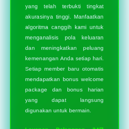
yang telah terbukti tingkat
akurasinya tinggi. Manfaatkan
algoritma canggih kami untuk
menganalisis pola keluaran
dan meningkatkan peluang
kemenangan Anda setiap hari.
Setiap member baru otomatis
mendapatkan bonus welcome
package dan bonus harian
yang dapat langsung
digunakan untuk bermain.