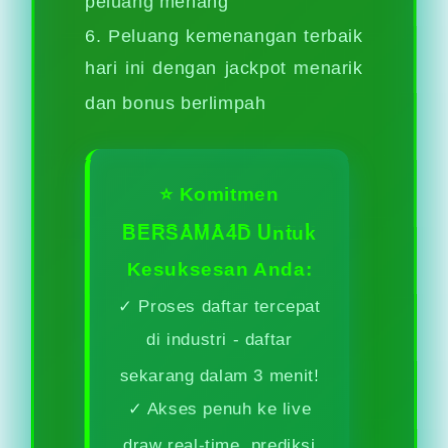
peluang menang
6. Peluang kemenangan terbaik
hari ini dengan jackpot menarik
dan bonus berlimpah
⭐ Komitmen
BERSAMA4D Untuk
Kesuksesan Anda:
✓ Proses daftar tercepat
di industri - daftar
sekarang dalam 3 menit!
✓ Akses penuh ke live
draw real-time, prediksi