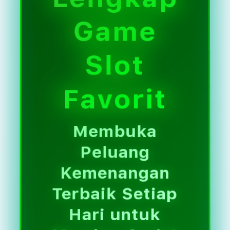
Game
Slot
Favorit
Membuka
Peluang
Kemenangan
Terbaik Setiap
Hari untuk