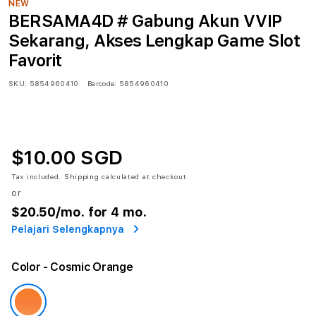
NEW
BERSAMA4D # Gabung Akun VVIP
Sekarang, Akses Lengkap Game Slot
Favorit
SKU:
5854960410
Barcode:
5854960410
$10.00 SGD
Tax included.
Shipping
calculated at checkout.
or
$20.50
/mo. for 4 mo.
Pelajari Selengkapnya
Color
- Cosmic Orange