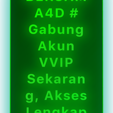
A4D #
Gabung
Akun
VVIP
Sekaran
g, Akses
Lengkap