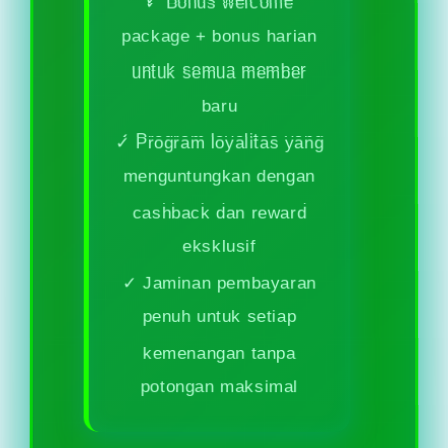
✓ Bonus welcome
package + bonus harian
untuk semua member
baru
✓ Program loyalitas yang
menguntungkan dengan
cashback dan reward
eksklusif
✓ Jaminan pembayaran
penuh untuk setiap
kemenangan tanpa
potongan maksimal