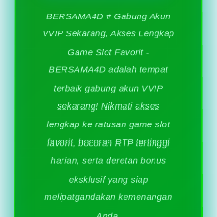
BERSAMA4D # Gabung Akun
VVIP Sekarang, Akses Lengkap
Game Slot Favorit -
BERSAMA4D adalah tempat
terbaik gabung akun VVIP
sekarang! Nikmati akses
lengkap ke ratusan game slot
favorit, bocoran RTP tertinggi
harian, serta deretan bonus
eksklusif yang siap
melipatgandakan kemenangan
Anda.