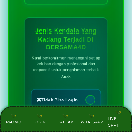
result puluhan tahun dan algoritma
untuk menjamin keamanan dan
pulsa. Tidak ada batasan
Program cashback x4000 adalah
canggih. Prediksi ini tersedia
integritas setiap transaksi dan hasil
maksimal withdraw - menang
bonus otomatis untuk setiap
eksklusif untuk semua member
draw.
berapa pun pasti dibayar penuh
member BERSAMA4D. Artinya,
dan diupdate setiap hari sebelum
tanpa potongan atau alasan aneh-
Jenis Kendala Yang
setiap kali Anda bermain, Anda
live draw. Setiap member bisa
aneh!
Kadang Terjadi Di
mendapat cashback dari setiap
mengaksesnya di dashboard tanpa
BERSAMA4D
transaksi meski belum jackpot.
biaya tambahan. Tingkat akurasi
Kami berkomitmen menangani setiap
Semakin banyak Anda bermain,
prediksi kami terbukti membantu
keluhan dengan profesional dan
semakin besar cashback yang
banyak member raih kemenangan
responsif untuk pengalaman terbaik
terkumpul. Cashback bisa
Anda
konsisten setiap bulannya!
langsung diambil atau digunakan
untuk bermain lagi. Ini adalah cara
❌
+
Tidak Bisa Login
BERSAMA4D menghargai
loyalitas member dan membuat
LIVE
setiap member selalu untung!
Penyebab & Solusi:
PROMO
LOGIN
DAFTAR
WHATSAPP
Deposit
CHAT
⏳
+
Pending/Tertunda