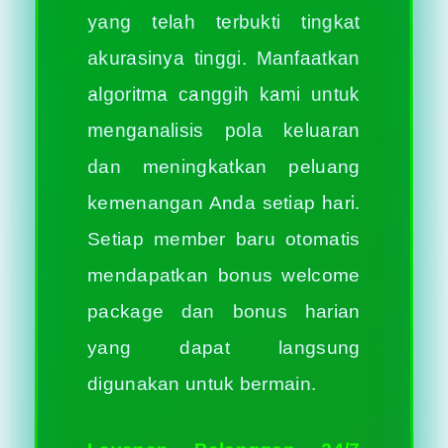
yang telah terbukti tingkat
akurasinya tinggi. Manfaatkan
algoritma canggih kami untuk
menganalisis pola keluaran
dan meningkatkan peluang
kemenangan Anda setiap hari.
Setiap member baru otomatis
mendapatkan bonus welcome
package dan bonus harian
yang dapat langsung
digunakan untuk bermain.