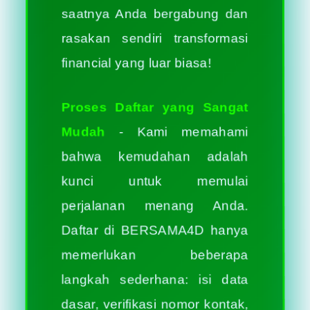
saatnya Anda bergabung dan
rasakan sendiri transformasi
financial yang luar biasa!
Proses Daftar yang Sangat
Mudah
- Kami memahami
bahwa kemudahan adalah
kunci untuk memulai
perjalanan menang Anda.
Daftar di BERSAMA4D hanya
memerlukan beberapa
langkah sederhana: isi data
dasar, verifikasi nomor kontak,