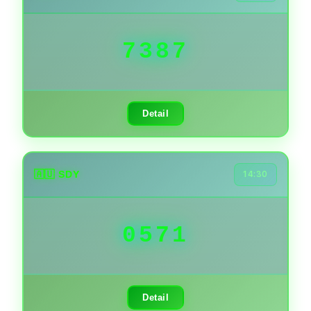
7387
Detail
🇦🇺 SDY
14:30
0571
Detail