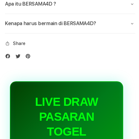
Apa itu BERSAMA4D ?
Slot
Slot
Favorit
Favor
Kenapa harus bermain di BERSAMA4D?
Share
LIVE DRAW
PASARAN
TOGEL