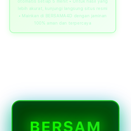
otomatis setiap 5 menit • Untuk hasil yang
lebih akurat, kunjungi langsung situs resmi
• Mainkan di BERSAMA4D dengan jaminan
100% aman dan terpercaya
BERSAM