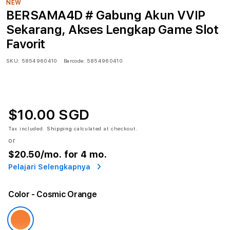
NEW
BERSAMA4D # Gabung Akun VVIP
Sekarang, Akses Lengkap Game Slot
Favorit
SKU:
5854960410
Barcode:
5854960410
$10.00 SGD
Tax included.
Shipping
calculated at checkout.
or
$20.50
/mo. for 4 mo.
Pelajari Selengkapnya
Color
- Cosmic Orange