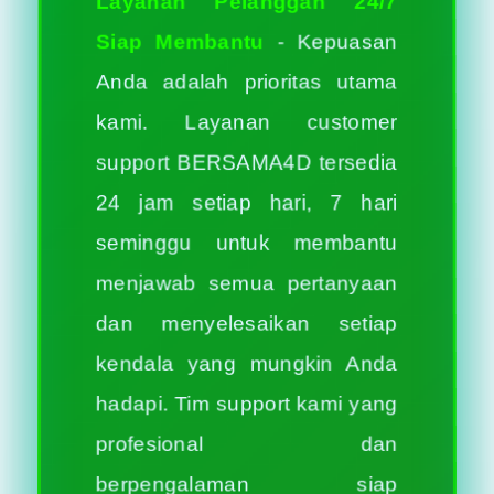
Layanan Pelanggan 24/7
Siap Membantu
- Kepuasan
Anda adalah prioritas utama
kami. Layanan customer
support BERSAMA4D tersedia
24 jam setiap hari, 7 hari
seminggu untuk membantu
menjawab semua pertanyaan
dan menyelesaikan setiap
kendala yang mungkin Anda
hadapi. Tim support kami yang
profesional dan
berpengalaman siap