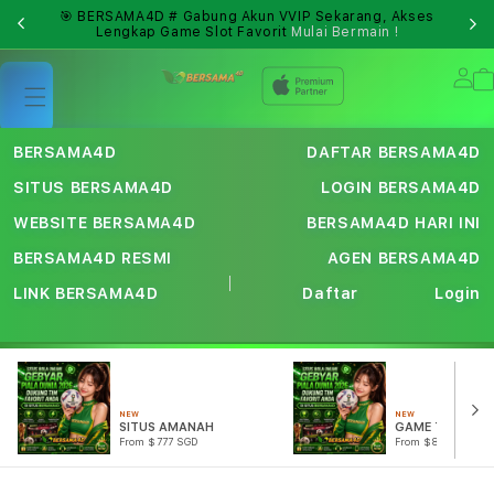
kan
🎯 BERSAMA4D # Gabung Akun VVIP Sekarang, Akses
Lengkap Game Slot Favorit
Mulai Bermain !
Lo
in
BERSAMA4D
DAFTAR BERSAMA4D
SITUS BERSAMA4D
LOGIN BERSAMA4D
WEBSITE BERSAMA4D
BERSAMA4D HARI INI
BERSAMA4D RESMI
AGEN BERSAMA4D
LINK BERSAMA4D
Daftar
Login
NEW
NEW
SITUS AMANAH
GAME TERBARU
From $777 SGD
From $888 SGD