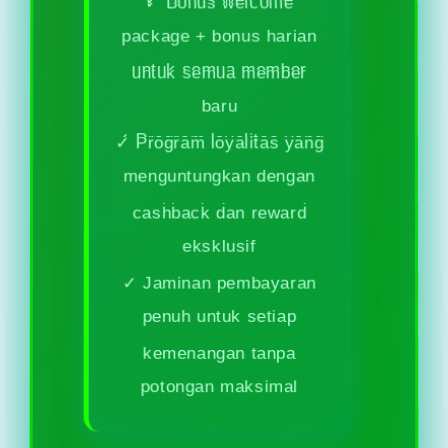
✓ Bonus welcome
package + bonus harian
untuk semua member
baru
✓ Program loyalitas yang
menguntungkan dengan
cashback dan reward
eksklusif
✓ Jaminan pembayaran
penuh untuk setiap
kemenangan tanpa
potongan maksimal