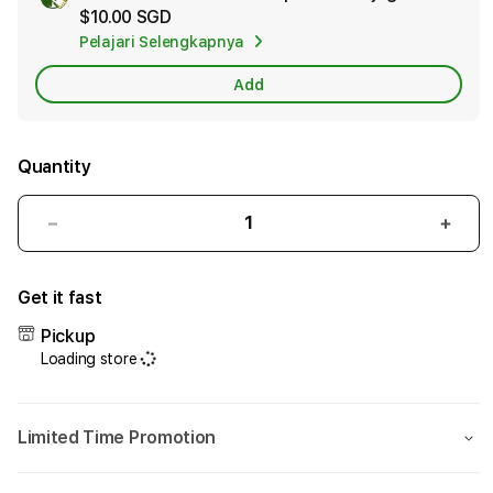
$10.00 SGD
App
Pelajari Selengkapnya
Car
Add
Quantity
Decrease
Incr
quantity
quant
for
for
Get it fast
BERSAMA4D
BER
#
#
Pickup
Gabung
Gabu
Loading store
Akun
Akun
VVIP
VVIP
Sekarang,
Seka
Limited Time Promotion
Akses
Akse
Lengkap
Leng
Game
Gam