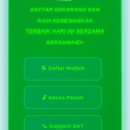
DAFTAR SEKARANG DAN
RAIH KEMENANGAN
TERBAIK HARI INI BERSAMA
BERSAMA4D!
📝 Daftar Mudah
🔓 Akses Penuh
📞 Support 24/7